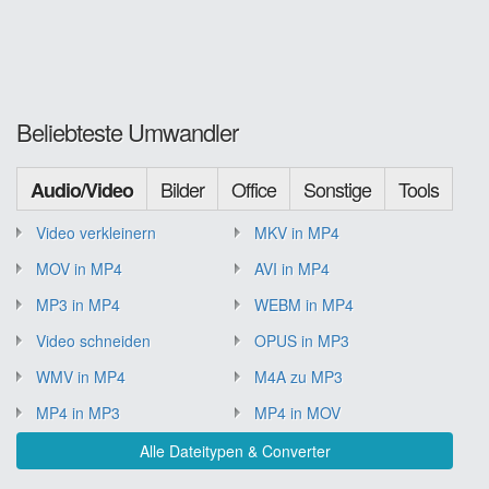
Beliebteste Umwandler
Bilder
Office
Sonstige
Tools
Audio/Video
Video verkleinern
MKV in MP4
MOV in MP4
AVI in MP4
MP3 in MP4
WEBM in MP4
Video schneiden
OPUS in MP3
WMV in MP4
M4A zu MP3
MP4 in MP3
MP4 in MOV
Alle Dateitypen & Converter