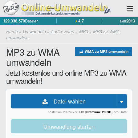
129.338.570
Dateien
★
4,7
seit
2013
Home
»
Umwandeln
»
Audio/Video
»
MP3
»
MP3 zu WMA
umwandeln
MP3 zu WMA
WMA zu MP3 umwandeln
umwandeln
Jetzt kostenlos und online MP3 zu WMA
umwandeln!
Datei wählen
Kostenlos: bis zu 750 MB (
Premium: 20 GB
) pro Datei
Umwandlung starten