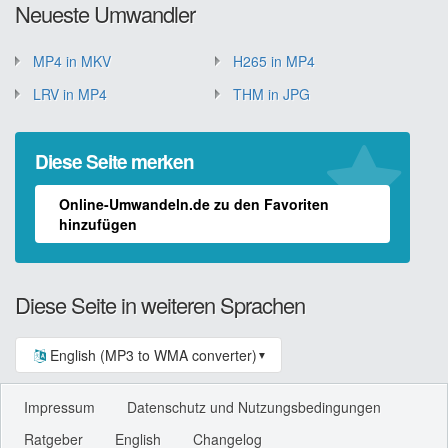
Neueste Umwandler
MP4 in MKV
H265 in MP4
LRV in MP4
THM in JPG
Diese Seite merken
Online-Umwandeln.de zu den Favoriten
hinzufügen
Diese Seite in weiteren Sprachen
English (MP3 to WMA converter)
▼
Impressum
Datenschutz und Nutzungsbedingungen
Ratgeber
English
Changelog